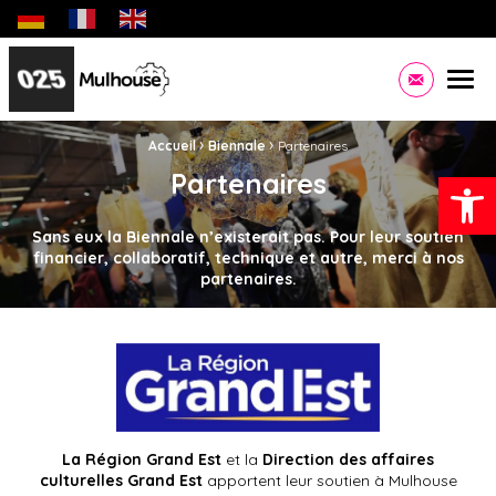
Biennale des jeunes créateurs dédiée aux jeunes artistes eu
Site officiel de la Ville de Mulhouse Infos pratiques,
Men
Contacte
›
›
Fil d'Ariane :
Accueil
Biennale
Partenaires
Ouvrir la
Partenaires
Sans eux la Biennale n’existerait pas. Pour leur soutien
financier, collaboratif, technique et autre, merci à nos
partenaires.
La Région Grand Est
et la
Direction des affaires
culturelles Grand Est
apportent leur soutien à Mulhouse