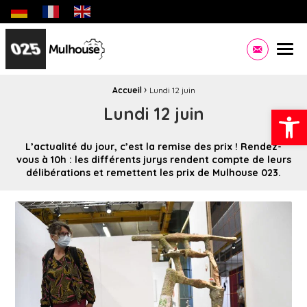
Biennale des jeunes créateurs dédiée aux jeunes artistes eu
Site officiel de la Ville de Mulhouse Infos pratiques,
Men
Contacte
›
Fil d'Ariane :
Accueil
Lundi 12 juin
Ouvrir la
Lundi 12 juin
L’actualité du jour, c’est la remise des prix ! Rendez-
vous à 10h : les différents jurys rendent compte de leurs
délibérations et remettent les prix de Mulhouse 023.