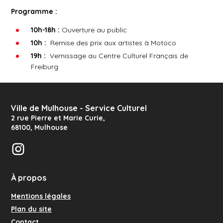
Programme :
10h-18h :
Ouverture au public
10h :
Remise des prix aux artistes à Motoco
19h :
Vernissage au Centre Culturel Français de
Freiburg
Ville de Mulhouse - Service Culturel
2 rue Pierre et Marie Curie
,
68100
,
Mulhouse
Instagram
À propos
Mentions légales
Plan du site
Contact