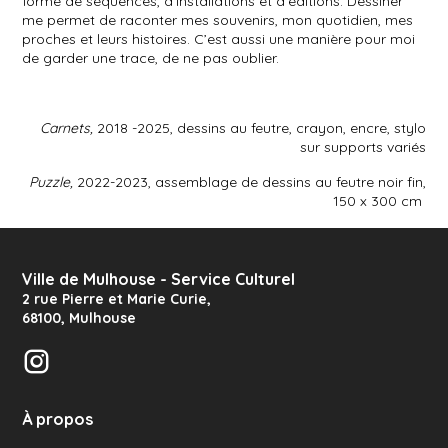
forme de séquences, d’installations et d’éditions. Dessiner
me permet de raconter mes souvenirs, mon quotidien, mes
proches et leurs histoires. C’est aussi une manière pour moi
de garder une trace, de ne pas oublier.
Carnets,
2018 -2025, dessins au feutre, crayon, encre, stylo
sur supports variés
Puzzle,
2022-2023, assemblage de dessins au feutre noir fin,
150 x 300 cm
Ville de Mulhouse - Service Culturel
2 rue Pierre et Marie Curie
,
68100
,
Mulhouse
Instagram
À propos