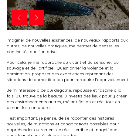
rreira, Fabienne Jaureguiberry
Mises en bouche, 13x5cm, 2021, Fabienne Jaureguiberry, photo : Lucie Caill
La 
Imaginer de nouvelles existences, de nouveaux rapports aux
autres, de nouvelles pratiques, me permet de penser les
continuités que l’on brise.
Pour cela, je me rapproche du vivant et du sensoriel, du
sauvage et de l’artificiel. Questionner la violence et la
domination, proposer des expériences reprenant des
situations de domestication pour introduire l’apprivoisement.
Je m’intéresse à ce qui dégoûte, repousse et fascine à la
fois. J’y trouve de la beauté. J’investis des lieux pour y créer
des environnements autres, mêlant fiction et réel tout en
aimant les confondre.
Il est important, je pense, de se raconter des histoires
nouvelles, de mutations et cohabitations possibles pour
appréhender autrement ce réel – terrible et magnifique –
dans lequel nous évoluons tous.tes.