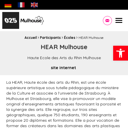
Biennale des jeunes créateurs dédiée aux jeunes artistes eu
Site officiel de la Ville de Mulhouse Infos pratiques,
Men
Contacte
›
›
›
Fil d'Ariane :
Accueil
Participants
Écoles
HEAR Mulhouse
Ouvrir la
HEAR Mulhouse
Haute Ecole des Arts du Rhin Mulhouse
site internet
La HEAR, Haute école des arts du Rhin, est une école
supérieure artistique sous tutelle pédagogique du ministère
de la Culture et associée à l’université de Strasbourg. À
Mulhouse et Strasbourg, elle vise à promouvoir un modèle
original d’enseignements artistiques favorisant la porosité et
la synergie des arts. Elle regroupe, sur trois sites
géographiques, quelque 750 étudiants, 190 enseignants et
propose 20 diplômes et formations. Elle a pour vocation de
former des créateurs dans les domaines des arts plastiques