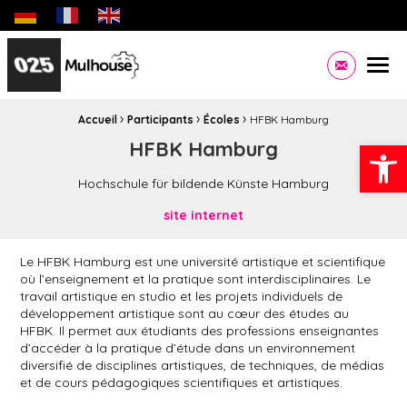
Biennale des jeunes créateurs dédiée aux jeunes artistes eu
Site officiel de la Ville de Mulhouse Infos pratiques,
Men
Contacte
›
›
›
Fil d'Ariane :
Accueil
Participants
Écoles
HFBK Hamburg
Ouvrir la
HFBK Hamburg
Hochschule für bildende Künste Hamburg
site internet
Le HFBK Hamburg est une université artistique et scientifique
où l’enseignement et la pratique sont interdisciplinaires. Le
travail artistique en studio et les projets individuels de
développement artistique sont au cœur des études au
HFBK. Il permet aux étudiants des professions enseignantes
d’accéder à la pratique d’étude dans un environnement
diversifié de disciplines artistiques, de techniques, de médias
et de cours pédagogiques scientifiques et artistiques.