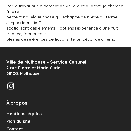
Par le travail sur la perception visuelle et auditive, je cherche
à faire
percevoir quelque chose qui échappe peut-être au terme
simple de «nuit». En
spatialisant ces éléments, j’obtiens l’expérience d’une nuit
truquée, fabriquée et
pleines de références de fictions, tel un décor de cinéma.
Ville de Mulhouse - Service Culturel
2 rue Pierre et Marie Curie
,
68100
,
Mulhouse
Instagram
À propos
Mentions légales
Plan du site
Contact