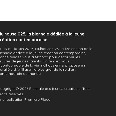
 bois, 50x30cm, 2021, Paula Schwabe
ulhouse 025, la biennale dédiée à la jeune
réation contemporaine
u 13 au 16 juin 2025, Mulhouse 025, la 16e édition de la
iennale dédiée à la jeune création contemporaine,
onne rendez-vous à Motoco pour découvrir les
uvres de jeunes talents. Un rendez-vous
ncontournable de la vie mulhousienne, proposé en
arallèle d’Art’Basel, la plus grande foire d’art
ontemporain au monde.
opyright © 2026
Biennale des jeunes créateurs
. Tous
roits réservés.
ne réalisation
Première Place