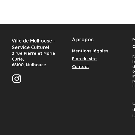
Im Freien (à l’extérieur), huile sur
À propos
M
artistes européens
Ville de Mulhouse -
c
Service Culturel
Mentions légales
2 rue Pierre et Marie
D
Plan du site
Curie
,
b
68100
,
Mulhouse
d
Contact
œ
i
p
Instagram
c
C
d
U