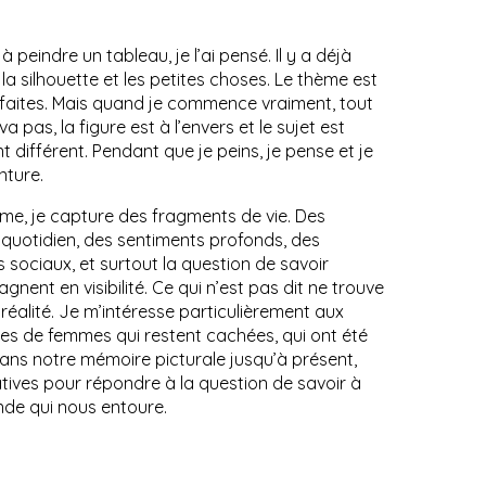
eindre un tableau, je l’ai pensé. Il y a déjà
 la silhouette et les petites choses. Le thème est
t faites. Mais quand je commence vraiment, tout
va pas, la figure est à l’envers et le sujet est
différent. Pendant que je peins, je pense et je
nture.
me, je capture des fragments de vie. Des
uotidien, des sentiments profonds, des
s sociaux, et surtout la question de savoir
gnent en visibilité. Ce qui n’est pas dit ne trouve
réalité. Je m’intéresse particulièrement aux
res de femmes qui restent cachées, qui ont été
ns notre mémoire picturale jusqu’à présent,
atives pour répondre à la question de savoir à
nde qui nous entoure.
Au rez-de-chauss