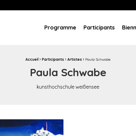
es européens
ques, services aux usagers, temps forts et événements... T
Programme
Participants
Bien
›
›
›
Accueil
Participants
Artistes
Paula Schwabe
Paula Schwabe
kunsthochschule weißensee