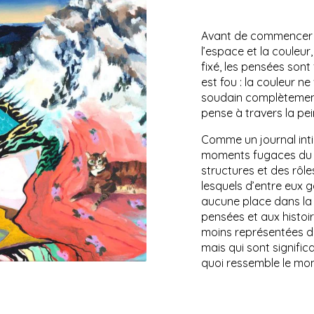
Avant de commencer à p
l’espace et la couleur,
fixé, les pensées son
est fou : la couleur ne 
soudain complètement 
pense à travers la pei
Comme un journal inti
moments fugaces du q
structures et des rôle
lesquels d’entre eux ga
aucune place dans la 
pensées et aux histoi
moins représentées da
mais qui sont signific
quoi ressemble le mo
Paula Schwabe