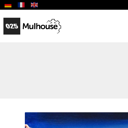
Biennale des jeunes créateurs dédiée aux jeunes artist
Site officiel de la Ville de Mulhouse Infos prati
Fil d'Ariane :