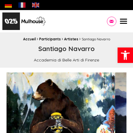
Biennale des jeunes créateurs dédiée aux jeunes artistes eu
Site officiel de la Ville de Mulhouse Infos pratiques,
Men
Contacte
›
›
›
Fil d'Ariane :
Accueil
Participants
Artistes
Santiago Navarro
Ouvrir la
Santiago Navarro
Accademia di Belle Arti di Firenze