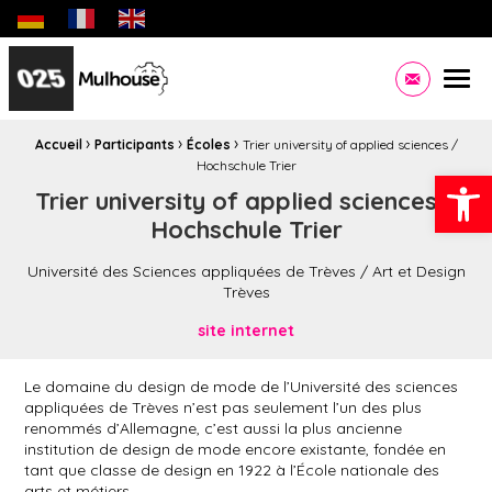
Biennale des jeunes créateurs dédiée aux jeunes artistes eu
Site officiel de la Ville de Mulhouse Infos pratiques,
Men
Contacte
›
›
›
Fil d'Ariane :
Accueil
Participants
Écoles
Trier university of applied sciences /
Hochschule Trier
Ouvrir la
Trier university of applied sciences /
Hochschule Trier
Université des Sciences appliquées de Trèves / Art et Design
Trèves
site internet
Le domaine du design de mode de l’Université des sciences
appliquées de Trèves n’est pas seulement l’un des plus
renommés d’Allemagne, c’est aussi la plus ancienne
institution de design de mode encore existante, fondée en
tant que classe de design en 1922 à l’École nationale des
arts et métiers.