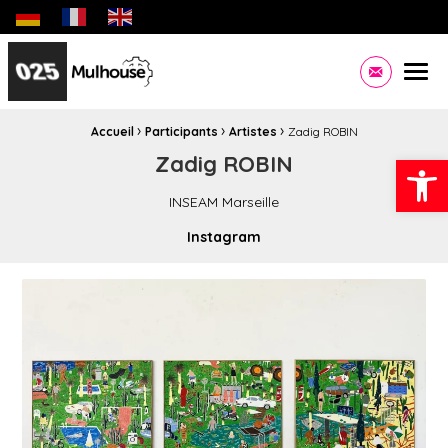
Biennale des jeunes créateurs dédiée aux jeunes artistes eu
Site officiel de la Ville de Mulhouse Infos pratiques,
Men
Contacte
›
›
›
Fil d'Ariane :
Accueil
Participants
Artistes
Zadig ROBIN
Ouvrir la
Zadig ROBIN
INSEAM Marseille
Instagram