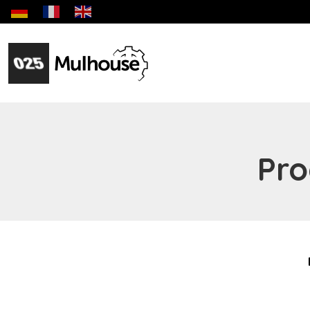
Biennale des jeunes créateurs dédiée aux jeunes artist
Site officiel de la Ville de Mulhouse Infos prati
Fil d'Ariane :
Pro