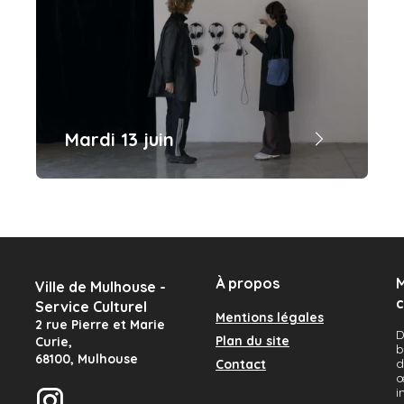
La journée se termine avec une soirée
de performances avec plusieurs…
Mardi 13 juin
Posez vos mains sur son corps, Clara Lemercier Gemptel,
C’est déjà le dernier jour d’exposition de
la biennale Mulhouse 023. Il vous reste
une journée pour venir découvrir les
À propos
M
artistes européens
Ville de Mulhouse -
oeuvres des 45 jeunes artistes de cette
c
Service Culturel
édition et échanger…
Mentions légales
2 rue Pierre et Marie
D
Plan du site
Curie
,
b
68100
,
Mulhouse
d
Contact
œ
i