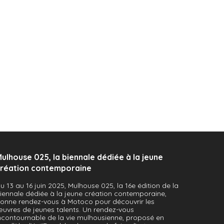
travail, prix résidence, permettant à un
artiste de bénéficier de 3…
 Prix Linossier 2022, Ensba Lyon.
ulhouse 025, la biennale dédiée à la jeune
réation contemporaine
u 13 au 16 juin 2025, Mulhouse 025, la 16e édition de la
iennale dédiée à la jeune création contemporaine,
onne rendez-vous à Motoco pour découvrir les
uvres de jeunes talents. Un rendez-vous
ncontournable de la vie mulhousienne, proposé en