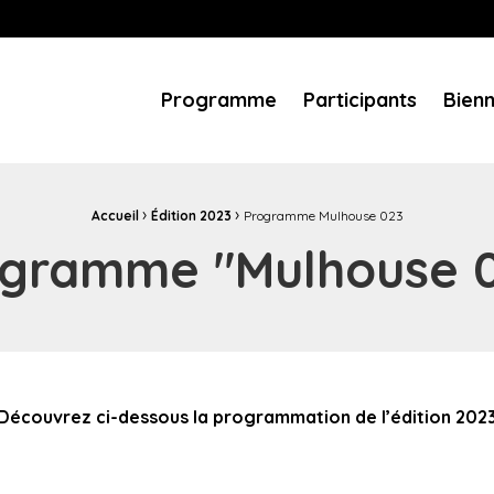
es européens
ques, services aux usagers, temps forts et événements... T
Programme
Participants
Bien
›
›
Accueil
Édition 2023
Programme Mulhouse 023
gramme "Mulhouse 
Découvrez ci-dessous la programmation de l’édition 202